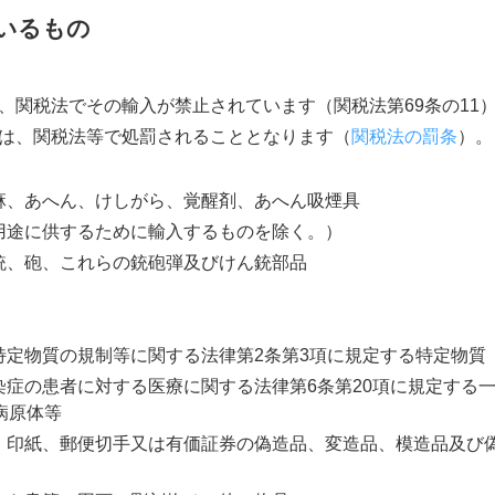
いるもの
関税法でその輸入が禁止されています（関税法第69条の11
は、関税法等で処罰されることとなります（
関税法の罰条
）。
麻、あへん、けしがら、覚醒剤、あへん吸煙具
用途に供するために輸入するものを除く。）
銃、砲、これらの銃砲弾及びけん銃部品
特定物質の規制等に関する法律第2条第3項に規定する特定物質
染症の患者に対する医療に関する法律第6条第20項に規定する
病原体等
、印紙、郵便切手又は有価証券の偽造品、変造品、模造品及び